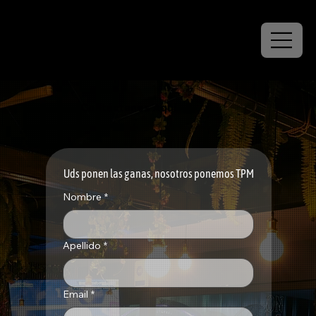
Contáctanos Aquí
Uds ponen las ganas, nosotros ponemos TPM
Nombre
*
Apellido
*
Email
*